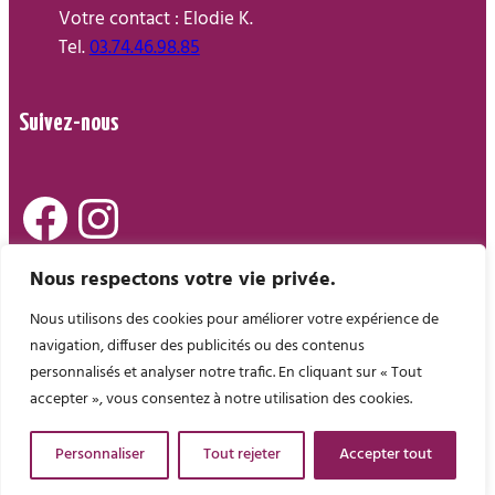
Votre contact : Elodie K.
Tel.
03.74.46.98.85
Suivez-nous
Facebook
Instagram
Nous respectons votre vie privée.
Nous utilisons des cookies pour améliorer votre expérience de
Préinscriptions
navigation, diffuser des publicités ou des contenus
Espace parent
Espace collaborateur
personnalisés et analyser notre trafic. En cliquant sur « Tout
accepter », vous consentez à notre utilisation des cookies.
Conçu avec Cappelle-en-Pévèle – Auchy-lez-Orchies
Site internet créé par
Boitmobile
Personnaliser
Tout rejeter
Accepter tout