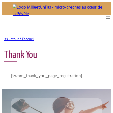
Aller
au
contenu
<< Retour à l’accueil
Thank You
[swpm_thank_you_page_registration]